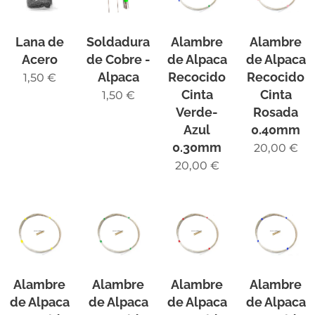
Lana de
Soldadura
Alambre
Alambre
Acero
de Cobre -
de Alpaca
de Alpaca
Alpaca
Recocido
Recocido
1,50
€
Cinta
Cinta
1,50
€
Verde-
Rosada
Azul
0.40mm
0.30mm
20,00
€
20,00
€
Alambre
Alambre
Alambre
Alambre
de Alpaca
de Alpaca
de Alpaca
de Alpaca