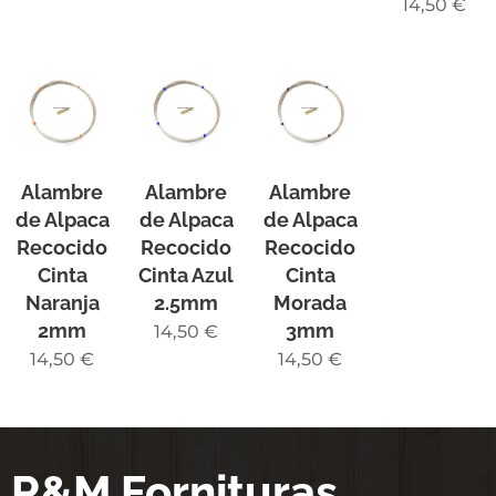
14,50
€
Alambre
Alambre
Alambre
de Alpaca
de Alpaca
de Alpaca
Recocido
Recocido
Recocido
Cinta
Cinta Azul
Cinta
Naranja
2.5mm
Morada
2mm
3mm
14,50
€
14,50
€
14,50
€
R&M Fornituras