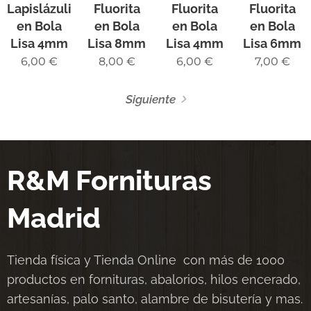
Lapislázuli
Fluorita
Fluorita
Fluorita
en Bola
en Bola
en Bola
en Bola
Lisa 4mm
Lisa 8mm
Lisa 4mm
Lisa 6mm
6,00
€
8,00
€
6,00
€
7,00
€
Siguiente
R&M Fornituras
Madrid
Tienda física y Tienda Online con más de 1000
productos en fornituras, abalorios, hilos encerado,
artesanías, palo santo, alambre de bisutería y mas.