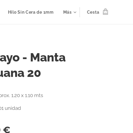
Hilo Sin Cera de 1mm
Más
Cesta
ayo - Manta
uana 20
ox. 1.20 x 1.10 mts
01 unidad
0
€