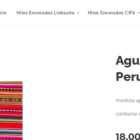
icio
Hilos Encerados Linhasita
Hilos Encerados CIFA
Agu
Per
medida apr
contiene 
18,0