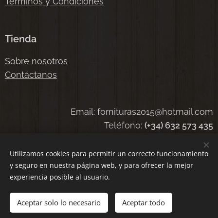
Términos y Condiciones
Tienda
Sobre nosotros
Contáctanos
Email: fornituras2015@hotmail.com
Teléfono:
(+34) 632 573 435
Utilizamos cookies para permitir un correcto funcionamiento
y seguro en nuestra página web, y para ofrecer la mejor
Cookies
experiencia posible al usuario.
Añadir a la cesta
Aceptar solo lo necesario
Aceptar todo