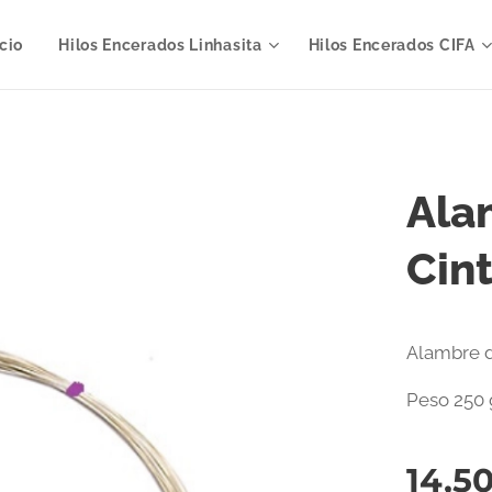
icio
Hilos Encerados Linhasita
Hilos Encerados CIFA
Ala
Cin
Alambre d
Peso 250
14,5