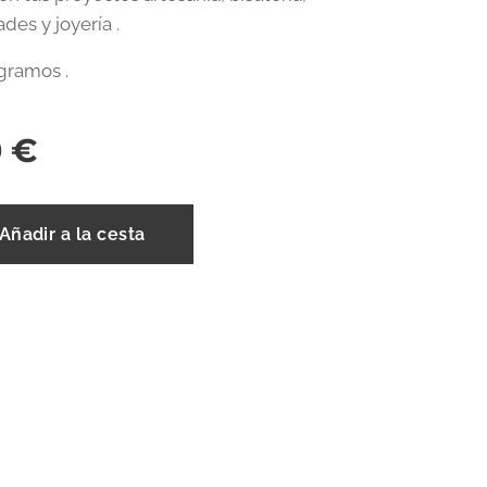
des y joyería .
gramos .
0
€
Añadir a la cesta