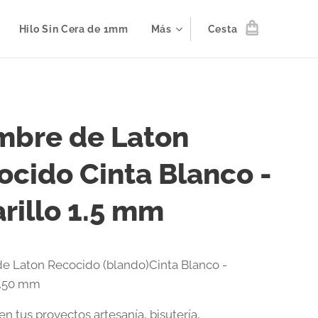
Hilo Sin Cera de 1mm
Más
Cesta
mbre de Laton
ocido Cinta Blanco -
rillo 1.5 mm
e Laton Recocido (blando)Cinta Blanco -
1.50 mm
en tus proyectos artesanía, bisutería,