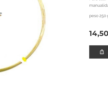
manualida
peso 250 
14,5