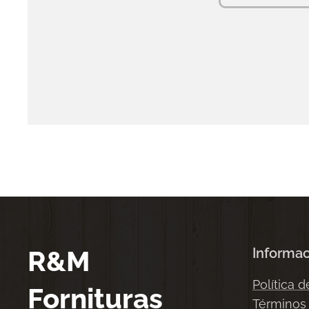
R&M
Informa
Política d
Fornituras
Términos