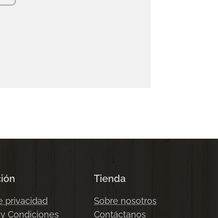
ción
Tienda
e privacidad
Sobre nosotros
 y Condiciones
Contáctanos