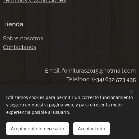
Términos y Condiciones
Tienda
Sobre nosotros
Contáctanos
Email: fornituras2015@hotmail.com
Teléfono:
(+34) 632 573 435
Utilizamos cookies para permitir un correcto funcionamiento
y seguro en nuestra página web, y para ofrecer la mejor
Cookies
experiencia posible al usuario.
Añadir a la cesta
Aceptar solo lo necesario
Aceptar todo