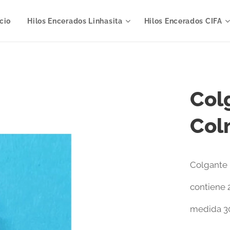
icio
Hilos Encerados Linhasita
Hilos Encerados CIFA
Col
Col
Colgante 
contiene 
medida 