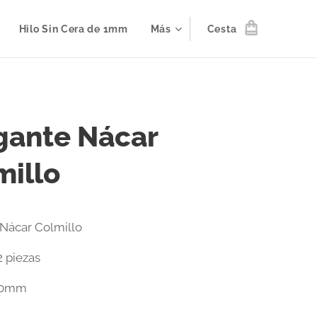
Hilo Sin Cera de 1mm
Más
Cesta
gante Nácar
millo
Nácar Colmillo
2 piezas
30mm