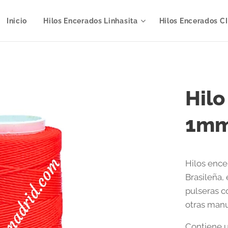
Inicio
Hilos Encerados Linhasita
Hilos Encerados C
Hilo
1mm
Hilos enc
Brasileña,
pulseras c
otras manu
Contiene 