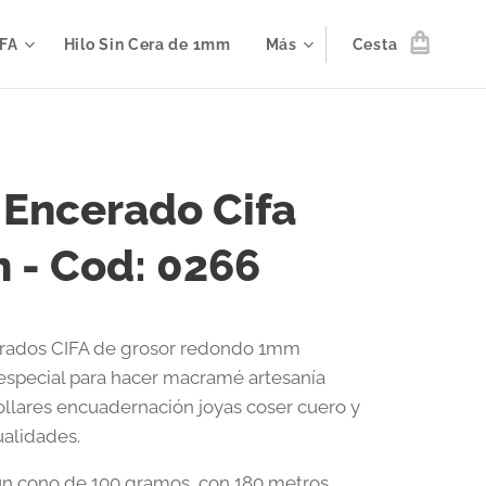
IFA
Hilo Sin Cera de 1mm
Más
Cesta
 Encerado Cifa
 - Cod: 0266
erados CIFA de grosor redondo 1mm
 especial para hacer macramé artesanía
ollares encuadernación joyas coser cuero y
alidades.
un cono de 100 gramos, con 180 metros