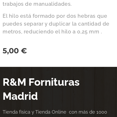
trabajos de manualidades.
El hilo está formado por dos hebras que
puedes separar y duplicar la cantidad de
metros, reduciendo el hilo a 0,25 mm .
5,00
€
R&M Fornituras
Madrid
Tienda física y Tienda Online con más de 1000