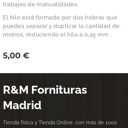
trabajos de manualidades.
El hilo está formado por dos hebras que
puedes separar y duplicar la cantidad de
metros, reduciendo el hilo a 0,25 mm .
5,00
€
R&M Fornituras
Madrid
Tienda física y Tienda Online con más de 1000