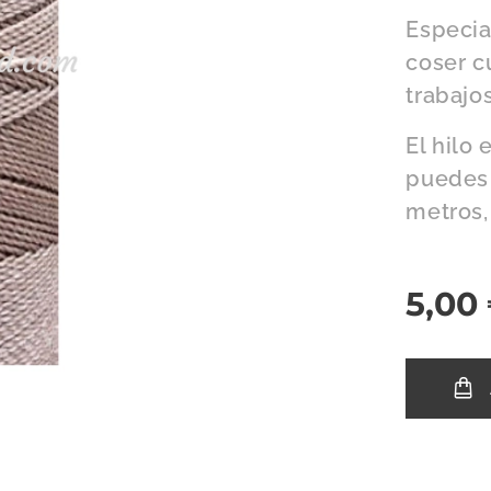
Especia
coser cu
trabajo
El hilo
puedes 
metros,
5,00