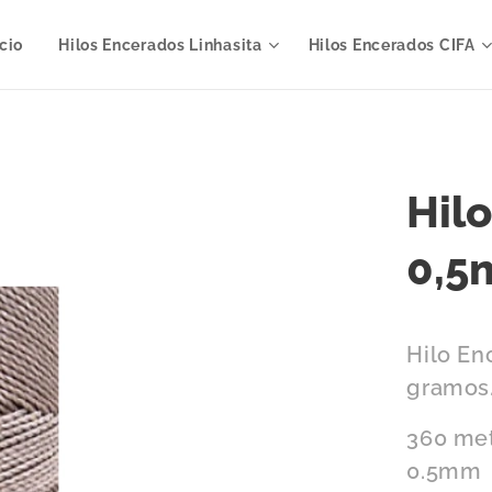
icio
Hilos Encerados Linhasita
Hilos Encerados CIFA
Hil
0,5
Hilo En
gramos
360 met
0.5mm