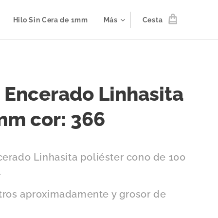
Hilo Sin Cera de 1mm
Más
Cesta
o Encerado Linhasita
mm cor: 366
cerado Linhasita poliéster cono de 100
.
ros aproximadamente y grosor de