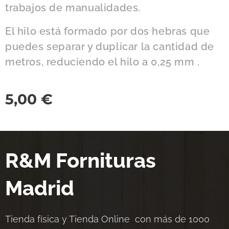
trabajos de manualidades.
El hilo está formado por dos hebras que
puedes separar y duplicar la cantidad de
metros, reduciendo el hilo a 0,25 mm .
5,00
€
R&M Fornituras
Madrid
Tienda física y Tienda Online con más de 1000