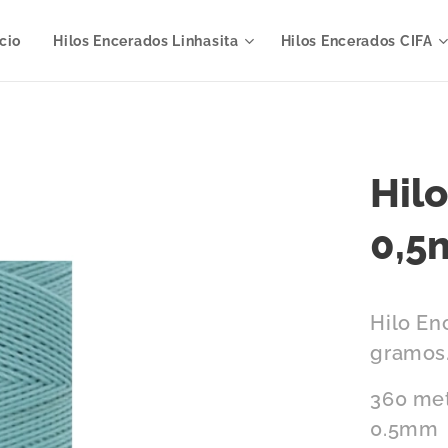
icio
Hilos Encerados Linhasita
Hilos Encerados CIFA
Hil
0,5
Hilo En
gramos
360 met
0.5mm