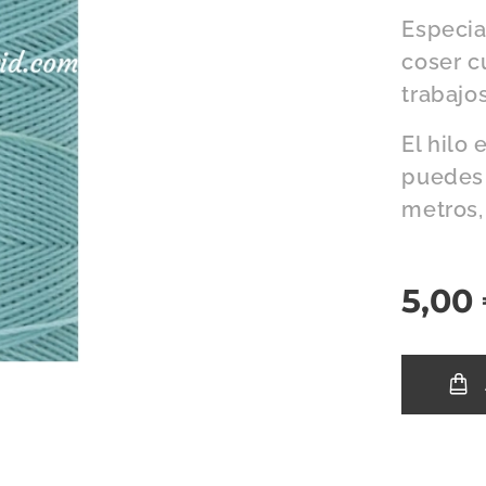
Especia
coser cu
trabajo
El hilo
puedes 
metros,
5,00