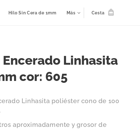
Hilo Sin Cera de 1mm
Más
Cesta
o Encerado Linhasita
mm cor: 605
cerado Linhasita poliéster cono de 100
.
ros aproximadamente y grosor de