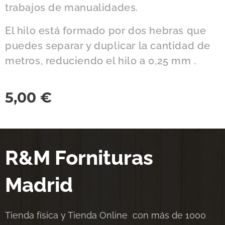
trabajos de manualidades.
El hilo está formado por dos hebras que
puedes separar y duplicar la cantidad de
metros, reduciendo el hilo a 0,25 mm .
5,00
€
R&M Fornituras
Madrid
Tienda física y Tienda Online con más de 1000