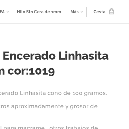
IFA
Hilo Sin Cera de 1mm
Más
Cesta
o Encerado Linhasita
 cor:1019
cerado Linhasita cono de 100 gramos.
ros aproximadamente y grosor de
l para macrame , otros trabajos de