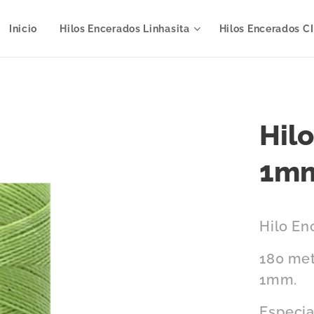
Inicio
Hilos Encerados Linhasita
Hilos Encerados C
Hil
1mm
Hilo En
180 met
1mm.
Especia