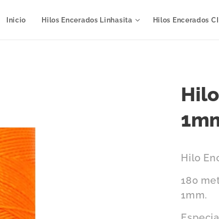
Inicio
Hilos Encerados Linhasita
Hilos Encerados C
Hil
1mm
Hilo En
180 met
1mm.
Especia