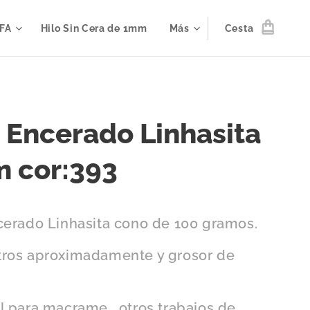
IFA
Hilo Sin Cera de 1mm
Más
Cesta
o Encerado Linhasita
 cor:393
cerado Linhasita cono de 100 gramos.
ros aproximadamente y grosor de
l para macrame , otros trabajos de