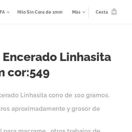
IFA
Hilo Sin Cera de 1mm
Más
Cesta
o Encerado Linhasita
 cor:549
cerado Linhasita cono de 100 gramos.
ros aproximadamente y grosor de
l para macrame , otros trabajos de