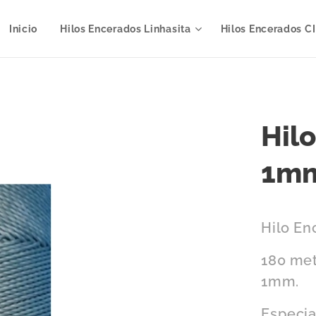
Inicio
Hilos Encerados Linhasita
Hilos Encerados C
Hil
1mm
Hilo En
180 met
1mm.
Especia