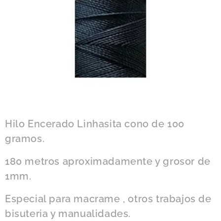
Hilo Encerado Linhasita cono de 100
gramos.
180 metros aproximadamente y grosor de
1mm.
Especial para macrame , otros trabajos de
bisuteria y manualidades.