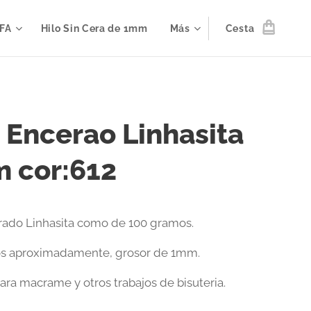
IFA
Hilo Sin Cera de 1mm
Más
Cesta
o Encerao Linhasita
 cor:612
rado Linhasita como de 100 gramos.
os aproximadamente, grosor de 1mm.
ara macrame y otros trabajos de bisuteria.