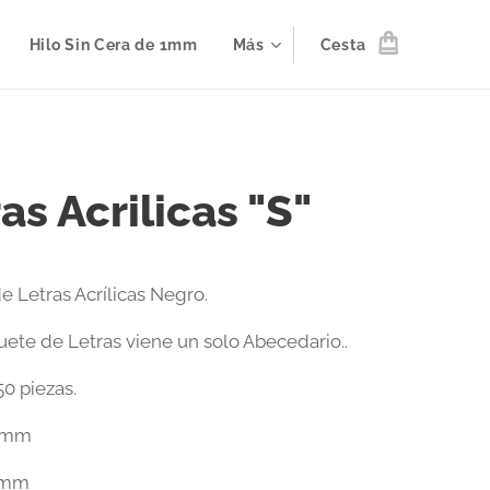
Hilo Sin Cera de 1mm
Más
Cesta
as Acrilicas "S"
e Letras Acrílicas Negro.
ete de Letras viene un solo Abecedario..
50 piezas.
6mm
4mm