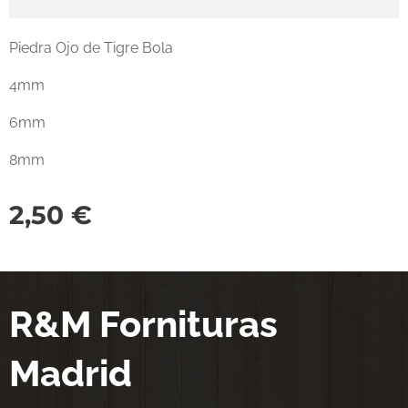
Piedra Ojo de Tigre Bola
4mm
6mm
8mm
2,50
€
R&M Fornituras
Madrid